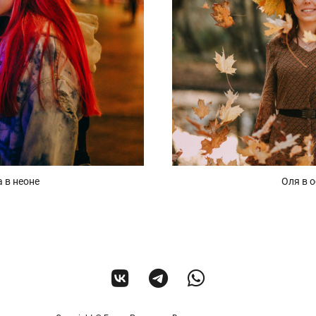
 в неоне
Оля в 